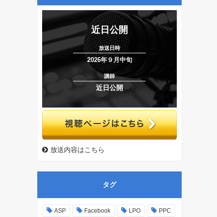
近日公開
放送日時
視
2026年９月中旬
講師
近日公開
放送内容はこちら
タグ
ASP
Facebook
LPO
PPC