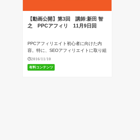
【動画公開】第3回 講師:新田 智
之 PPCアフィリ 11月9日回
PPCアフィリエイト初心者に向けた内
容。特に、SEOアフィリエイトに取り組
んでいる人が、PPCアフィリエイトにチ
2016/11/10
ャレンジする際に気をつけるべき点をま
有料コンテンツ
とめています。