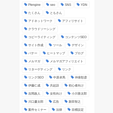
Ptengine
seo
SNS
YDN
たくさん
ともさん
アドネットワーク
アフィリサイト
クラウドソーシング
コピーライティング
コンテンツSEO
サイト作成
ツール
デザイン
バナー
ヒートマップ
ブログ
メルマガ
メルマガアフィリエイト
リターゲティング
リンク
リンクSEO
中原卓馬
仲座彰彦
伊藤仁成
共起語
初心者向け
吉岡政人
女性向け
小川善太郎
川口慶太郎
広告
新田智之
案件セミナー
法律
目標設定