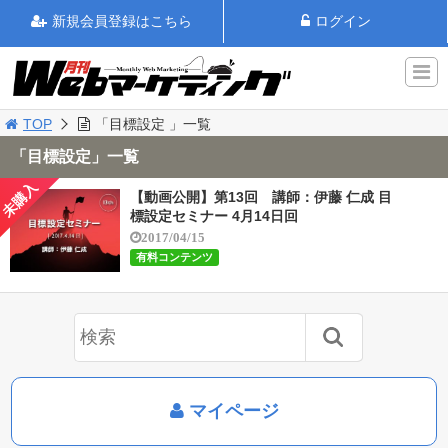
新規会員登録はこちら
ログイン
TOP
「目標設定 」一覧
「目標設定」一覧
未購入
【動画公開】第13回 講師：伊藤 仁成 目
標設定セミナー 4月14日回
2017/04/15
有料コンテンツ
マイページ