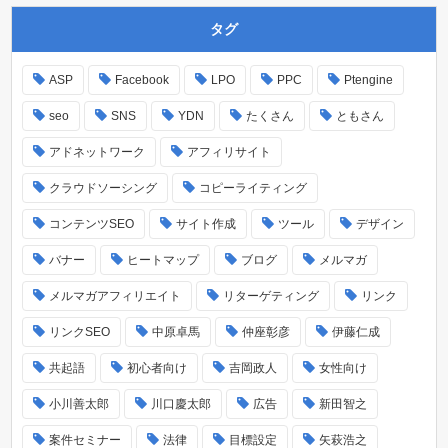
タグ
ASP
Facebook
LPO
PPC
Ptengine
seo
SNS
YDN
たくさん
ともさん
アドネットワーク
アフィリサイト
クラウドソーシング
コピーライティング
コンテンツSEO
サイト作成
ツール
デザイン
バナー
ヒートマップ
ブログ
メルマガ
メルマガアフィリエイト
リターゲティング
リンク
リンクSEO
中原卓馬
仲座彰彦
伊藤仁成
共起語
初心者向け
吉岡政人
女性向け
小川善太郎
川口慶太郎
広告
新田智之
案件セミナー
法律
目標設定
矢萩浩之